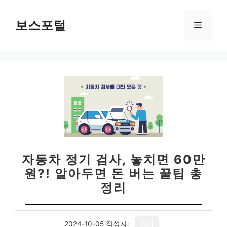
컨
텐
보스포털
메
츠
로
뉴
건
너
뛰
기
자동차 정기 검사, 놓치면 60만
원?! 알아두면 돈 버는 꿀팁 총
정리
2024-10-05
작성자:
기자