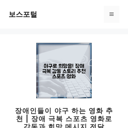
컨
텐
보스포털
메
츠
로
뉴
건
너
뛰
기
장애인들이 야구 하는 영화 추
천 | 장애 극복 스포츠 영화로
감동과 희망 메시지 전달