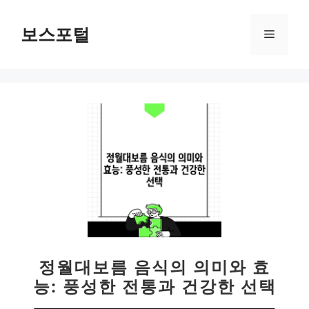
컨
텐
보스포털
메
츠
로
뉴
건
너
뛰
기
정월대보름 음식의 의미와 효
능: 풍성한 전통과 건강한 선택