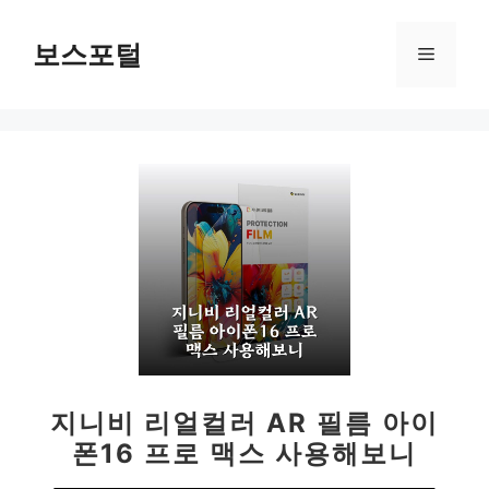
컨
텐
보스포털
메
츠
로
뉴
건
너
뛰
기
지니비 리얼컬러 AR 필름 아이
폰16 프로 맥스 사용해보니