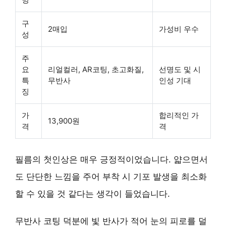
구
2매입
가성비 우수
성
주
요
리얼컬러, AR코팅, 초고화질,
선명도 및 시
특
무반사
인성 기대
징
가
합리적인 가
13,900원
격
격
필름의 첫인상은 매우 긍정적이었습니다. 얇으면서
도 단단한 느낌을 주어 부착 시 기포 발생을 최소화
할 수 있을 것 같다는 생각이 들었습니다.
무반사 코팅 덕분에 빛 반사가 적어 눈의 피로를 덜