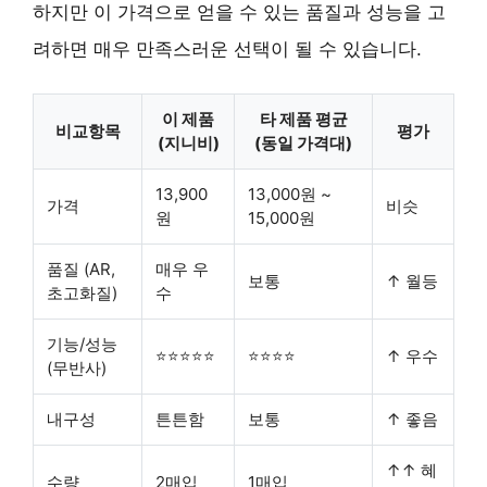
하지만 이 가격으로 얻을 수 있는 품질과 성능을 고
려하면 매우 만족스러운 선택이 될 수 있습니다.
이 제품
타 제품 평균
비교항목
평가
(지니비)
(동일 가격대)
13,900
13,000원 ~
가격
비슷
원
15,000원
품질 (AR,
매우 우
보통
↑ 월등
초고화질)
수
기능/성능
⭐⭐⭐⭐⭐
⭐⭐⭐⭐
↑ 우수
(무반사)
내구성
튼튼함
보통
↑ 좋음
↑↑ 혜
수량
2매입
1매입