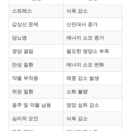
스트레스
식욕 감소
갑상선 문제
신진대사 증가
당뇨병
에너지 소모 증가
영양 결핍
필요한 영양소 부족
만성 질환
에너지 소모 변화
약물 부작용
체중 감소 발생
위장 질환
소화 불량
음주 및 약물 남용
영양 섭취 감소
심리적 요인
식욕 감소