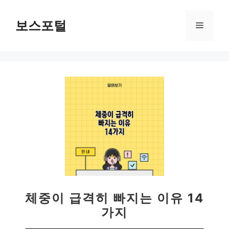
컨
텐
보스포털
메
츠
로
뉴
건
너
뛰
기
체중이 급격히 빠지는 이유 14
가지