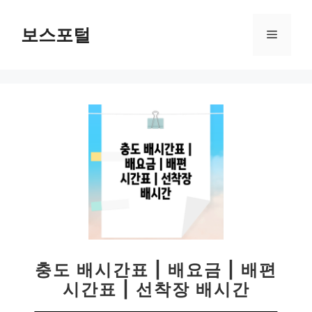
컨
텐
보스포털
메
츠
로
뉴
건
너
뛰
기
충도 배시간표 | 배요금 | 배편
시간표 | 선착장 배시간