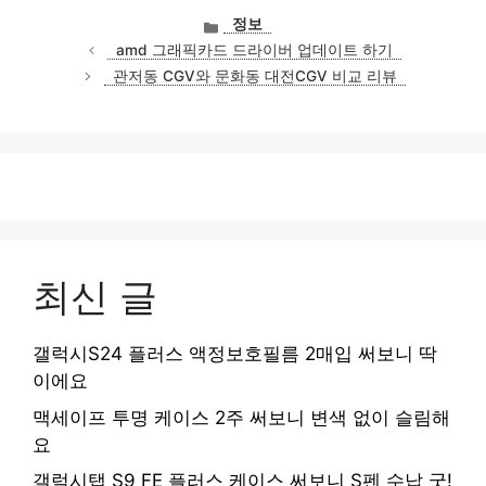
카
정보
테
amd 그래픽카드 드라이버 업데이트 하기
고
관저동 CGV와 문화동 대전CGV 비교 리뷰
리
최신 글
갤럭시S24 플러스 액정보호필름 2매입 써보니 딱
이에요
맥세이프 투명 케이스 2주 써보니 변색 없이 슬림해
요
갤럭시탭 S9 FE 플러스 케이스 써보니 S펜 수납 굿!