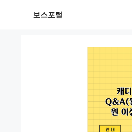
컨
텐
보스포털
츠
로
건
너
뛰
기