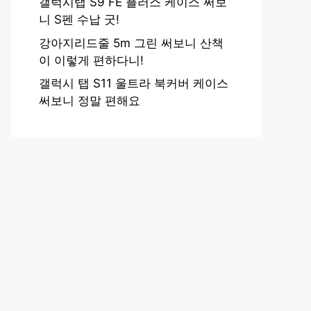
갤럭시탭 S9 FE 플러스 케이스 써보
니 S펜 수납 굿!
강아지리드줄 5m 그린 써보니 산책
이 이렇게 편하다니!
갤럭시 탭 S11 울트라 북커버 케이스
써보니 정말 편해요