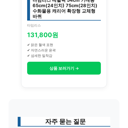
65cm(24인치) 75cm(28인치)
수화물용 캐리어 확장형 교체형
바퀴
타임리스
131,800원
✔ 맑은 혈색 표현
✔ 자연스러운 윤곽
✔ 섬세한 밀착감
상품 보러가기 →
자주 묻는 질문