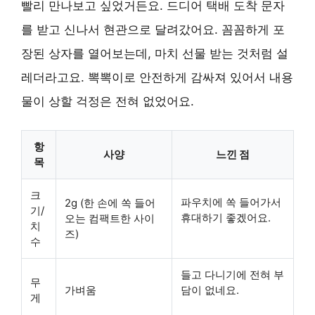
빨리 만나보고 싶었거든요. 드디어 택배 도착 문자
를 받고 신나서 현관으로 달려갔어요. 꼼꼼하게 포
장된 상자를 열어보는데, 마치 선물 받는 것처럼 설
레더라고요. 뽁뽁이로 안전하게 감싸져 있어서 내용
물이 상할 걱정은 전혀 없었어요.
항
사양
느낀 점
목
크
파우치에 쏙 들어가서
2g (한 손에 쏙 들어
기/
휴대하기 좋겠어요.
오는 컴팩트한 사이
치
즈)
수
들고 다니기에 전혀 부
무
가벼움
담이 없네요.
게