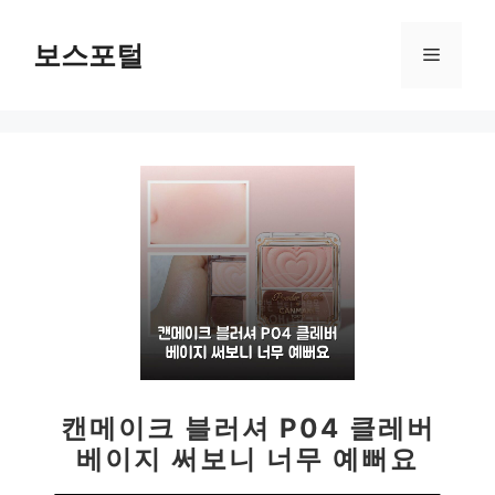
컨
텐
보스포털
메
츠
로
뉴
건
너
뛰
기
캔메이크 블러셔 P04 클레버
베이지 써보니 너무 예뻐요