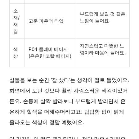
소
부드럽게 발릴 것 같은
재/
느낌이 들어요.
고운 파우더 타입
재
질
자연스럽고 따뜻한 느
색
P04 클레버 베이지
낌이라 마음에 들어요.
상
(은은한 코랄 베이지)
실물을 보는 순간 ‘잘 샀다’는 생각이 절로 들었어요.
화면에서 보던 것보다 훨씬
사랑스러운 색감
이었거
든요. 손등에 살짝 발라보니 부드럽게 발리면서 은
은하게 혈색을 더해주더라고요. 텁텁함 없이 맑게
올라오는 색상이 정말 예뻤어요.
이 가격에 이 정도 퀄리티라니, 정말 만족스러워요.