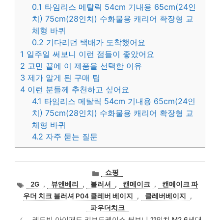
0.1
타임리스 메탈릭 54cm 기내용 65cm(24인
치) 75cm(28인치) 수화물용 캐리어 확장형 교
체형 바퀴
0.2
기다리던 택배가 도착했어요
1
일주일 써보니 이런 점들이 좋았어요
2
고민 끝에 이 제품을 선택한 이유
3
제가 알게 된 구매 팁
4
이런 분들께 추천하고 싶어요
4.1
타임리스 메탈릭 54cm 기내용 65cm(24인
치) 75cm(28인치) 수화물용 캐리어 확장형 교
체형 바퀴
4.2
자주 묻는 질문
카
쇼핑
테
태
2G
,
뷰앤베리
,
블러셔
,
캔메이크
,
캔메이크 파
고
그
우더 치크 블러셔 P04 클레버 베이지
,
클레버베이지
,
리
파우더치크
레드빈 아이패드 키보드케이스 써보니 11인치 M2 6세대