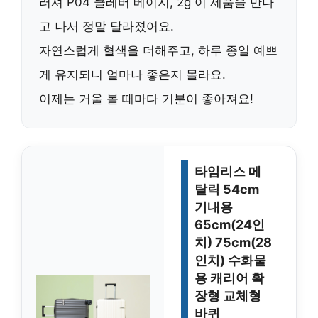
러셔 P04 클레버 베이지, 2g
이 제품을 만나
고 나서 정말 달라졌어요.
자연스럽게 혈색을 더해주고, 하루 종일 예쁘
게 유지되니 얼마나 좋은지 몰라요.
이제는 거울 볼 때마다 기분이 좋아져요!
타임리스 메
탈릭 54cm
기내용
65cm(24인
치) 75cm(28
인치) 수화물
용 캐리어 확
장형 교체형
바퀴