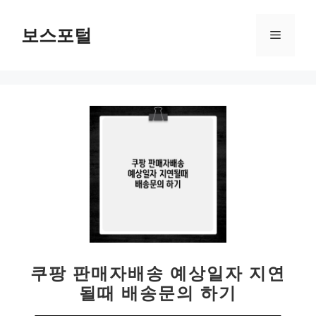
컨
텐
보스포털
메
츠
로
뉴
건
너
뛰
기
쿠팡 판매자배송 예상일자 지연
될때 배송문의 하기