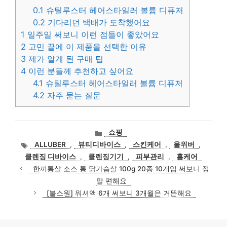
0.1
슈틸루스터 헤어스타일러 볼륨 디퓨저
0.2
기다리던 택배가 도착했어요
1
일주일 써보니 이런 점들이 좋았어요
2
고민 끝에 이 제품을 선택한 이유
3
제가 알게 된 구매 팁
4
이런 분들께 추천하고 싶어요
4.1
슈틸루스터 헤어스타일러 볼륨 디퓨저
4.2
자주 묻는 질문
카
쇼핑
테
태
ALLUBER
,
뷰티디바이스
,
스킨케어
,
올위버
,
고
그
클렌징 디바이스
,
클렌징기기
,
피부관리
,
홈케어
리
한끼통살 소스 통 닭가슴살 100g 20종 10개입 써보니 정
말 편해요
[불스원] 워셔액 6개 써보니 3개월은 거뜬해요