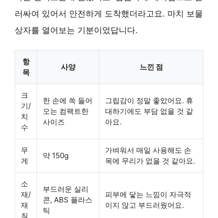
러싸여 있어서 안전하게 도착했더라고요. 마치 보물
상자를 열어보는 기분이었답니다.
항
사양
느낀 점
목
크
한 손에 쏙 들어
그립감이 정말 좋았어요. 휴
기/
오는 컴팩트한
대하기에도 부담 없을 것 같
치
사이즈
아요.
수
무
가벼워서 매일 사용해도 손
약 150g
게
목에 무리가 없을 것 같아요.
소
부드러운 실리
재/
피부에 닿는 느낌이 자극적
콘, ABS 플라스
재
이지 않고 부드러웠어요.
틱
질