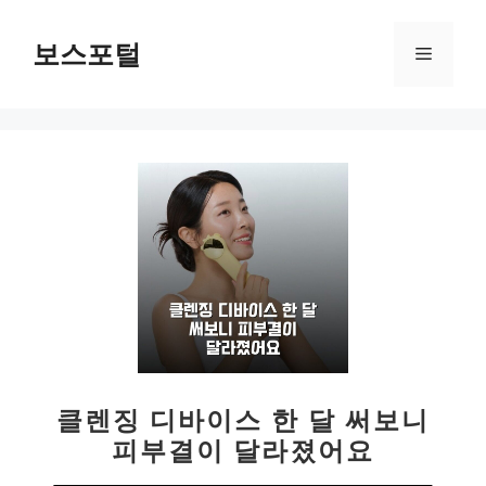
컨
텐
보스포털
메
츠
로
뉴
건
너
뛰
기
클렌징 디바이스 한 달 써보니
피부결이 달라졌어요