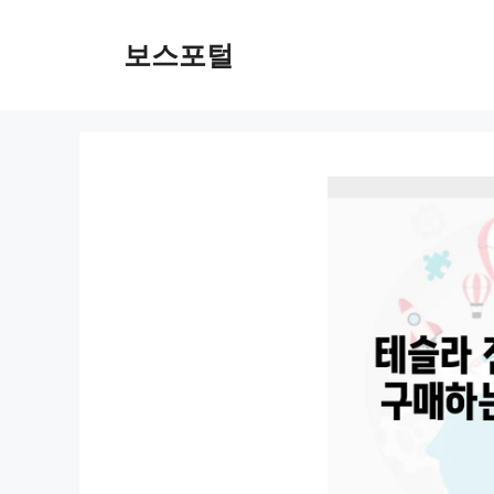
컨
텐
보스포털
츠
로
건
너
뛰
기