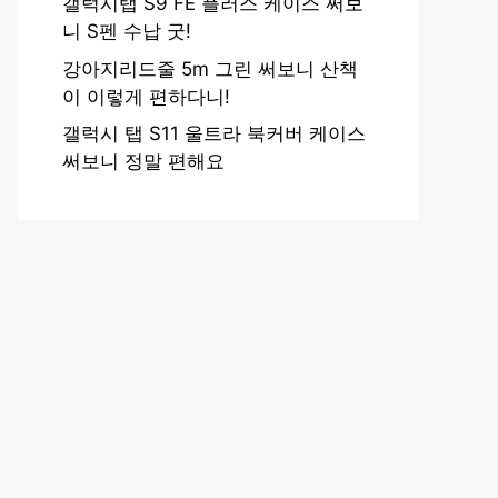
갤럭시탭 S9 FE 플러스 케이스 써보
니 S펜 수납 굿!
강아지리드줄 5m 그린 써보니 산책
이 이렇게 편하다니!
갤럭시 탭 S11 울트라 북커버 케이스
써보니 정말 편해요