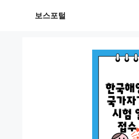
컨
텐
보스포털
츠
로
건
너
뛰
기