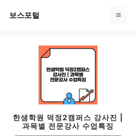
컨
텐
보스포털
메
츠
로
뉴
건
너
뛰
기
한샘학원 덕정2캠퍼스 강사진 |
과목별 전문강사 수업특징