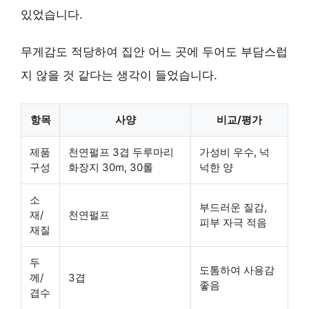
있었습니다.
무게감도 적당하여 집안 어느 곳에 두어도 부담스럽
지 않을 것 같다는 생각이 들었습니다.
항목
사양
비교/평가
제품
천연펄프 3겹 두루마리
가성비 우수, 넉
구성
화장지 30m, 30롤
넉한 양
소
부드러운 질감,
재/
천연펄프
피부 자극 적음
재질
두
도톰하여 사용감
께/
3겹
좋음
겹수