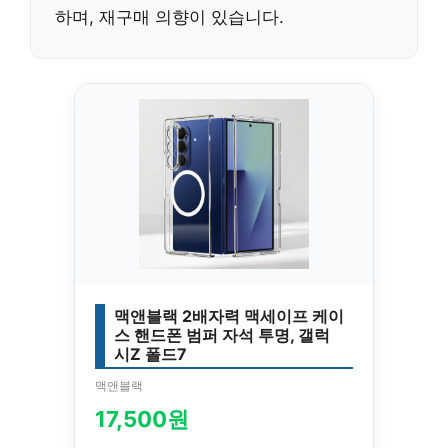
하며,
재구매 의향
이 있습니다.
맥앤블랙 2배자력 맥세이프 케이
스 핸드폰 범퍼 자석 투명, 갤럭
시Z 폴드7
맥앤블랙
17,500원