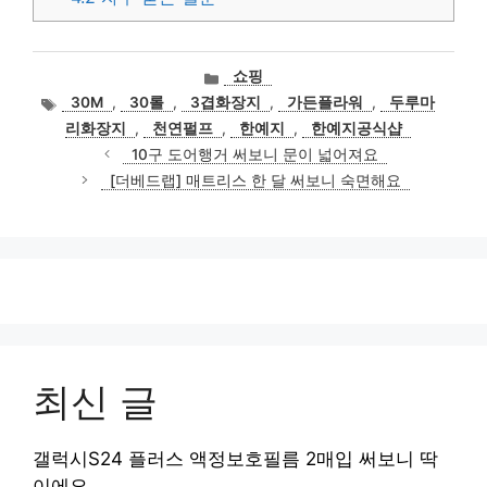
카
쇼핑
테
태
30M
,
30롤
,
3겹화장지
,
가든플라워
,
두루마
고
그
리화장지
,
천연펄프
,
한예지
,
한예지공식샵
리
10구 도어행거 써보니 문이 넓어져요
[더베드랩] 매트리스 한 달 써보니 숙면해요
최신 글
갤럭시S24 플러스 액정보호필름 2매입 써보니 딱
이에요