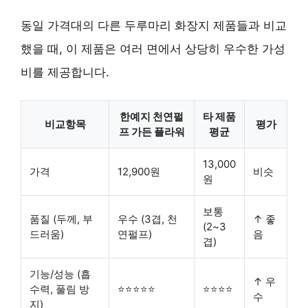
동일 가격대의 다른 두루마리 화장지 제품들과 비교
했을 때, 이 제품은 여러 면에서
상당히 우수한 가성
비
를 제공합니다.
한예지 천연펄
타 제품
비교항목
평가
프 가든 플라워
평균
13,000
가격
12,900원
비슷
원
보통
품질 (두께, 부
우수 (3겹, 천
↑ 좋
(2~3
드러움)
연펄프)
음
겹)
기능/성능 (흡
↑ 우
수력, 풀림 방
⭐⭐⭐⭐⭐
⭐⭐⭐⭐
수
지)