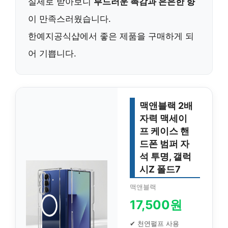
실제로 받아보니
부드러운 촉감과 은은한 향
이 만족스러웠습니다.
한예지공식샵에서 좋은 제품을 구매하게 되
어 기쁩니다.
맥앤블랙 2배
자력 맥세이
프 케이스 핸
드폰 범퍼 자
석 투명, 갤럭
시Z 폴드7
맥앤블랙
17,500원
✔ 천연펄프 사용