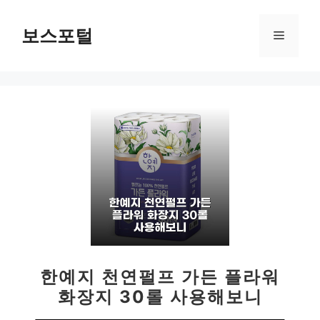
컨
텐
보스포털
메
츠
로
뉴
건
너
뛰
기
한예지 천연펄프 가든 플라워
화장지 30롤 사용해보니