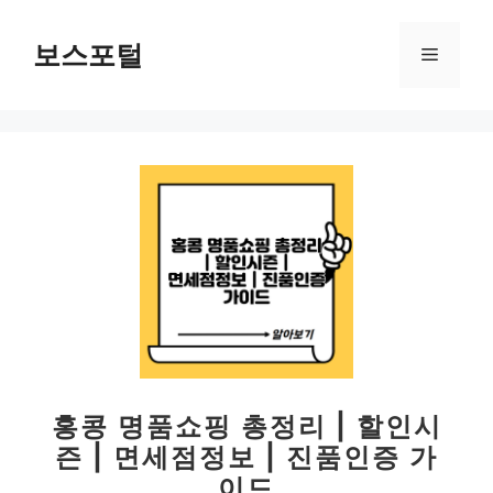
컨
텐
보스포털
메
츠
로
뉴
건
너
뛰
기
홍콩 명품쇼핑 총정리 | 할인시
즌 | 면세점정보 | 진품인증 가
이드