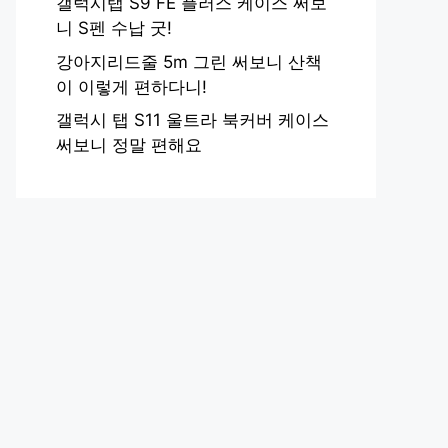
갤럭시탭 S9 FE 플러스 케이스 써보
니 S펜 수납 굿!
강아지리드줄 5m 그린 써보니 산책
이 이렇게 편하다니!
갤럭시 탭 S11 울트라 북커버 케이스
써보니 정말 편해요