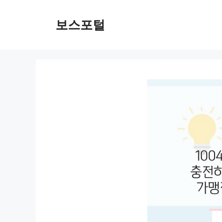
컨
텐
보스포털
츠
로
건
너
뛰
기