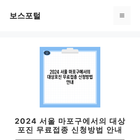
컨
텐
보스포털
메
츠
로
뉴
건
너
뛰
기
2024 서울 마포구에서의 대상
포진 무료접종 신청방법 안내