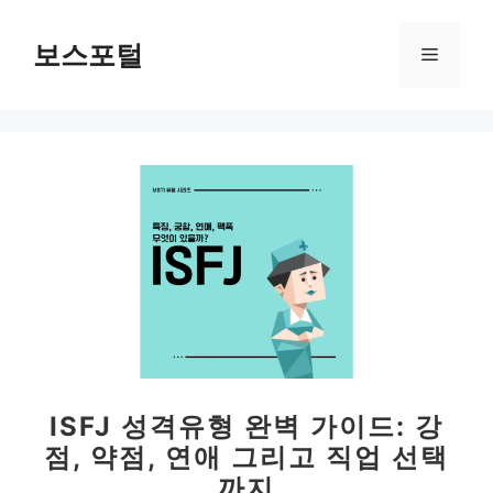
컨
텐
보스포털
메
츠
로
뉴
건
너
뛰
기
ISFJ 성격유형 완벽 가이드: 강
점, 약점, 연애 그리고 직업 선택
까지