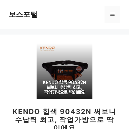
컨
텐
보스포털
메
츠
로
뉴
건
너
뛰
기
KENDO 힙색 90432N 써보니
수납력 최고, 작업가방으로 딱
이에요