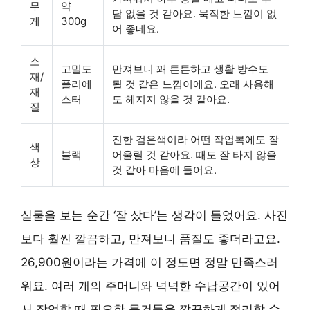
무
약
담 없을 것 같아요. 묵직한 느낌이 없
게
300g
어 좋네요.
소
고밀도
만져보니 꽤 튼튼하고 생활 방수도
재/
폴리에
될 것 같은 느낌이에요. 오래 사용해
재
스터
도 헤지지 않을 것 같아요.
질
진한 검은색이라 어떤 작업복에도 잘
색
블랙
어울릴 것 같아요. 때도 잘 타지 않을
상
것 같아 마음에 들어요.
실물을 보는 순간 ‘잘 샀다’는 생각이 들었어요. 사진
보다 훨씬 깔끔하고, 만져보니 품질도 좋더라고요.
26,900원
이라는 가격에 이 정도면 정말 만족스러
워요. 여러 개의 주머니와 넉넉한 수납공간이 있어
서 작업할 때 필요한 물건들을 깔끔하게 정리할 수