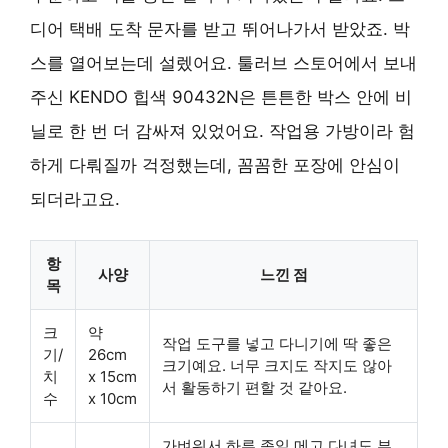
디어 택배 도착 문자를 받고 뛰어나가서 받았죠. 박
스를 열어보는데 설렜어요. 툴러브 스토어에서 보내
주신 KENDO 힙색 90432N은 튼튼한 박스 안에 비
닐로 한 번 더 감싸져 있었어요. 작업용 가방이라 험
하게 다뤄질까 걱정했는데, 꼼꼼한 포장에 안심이
되더라고요.
항
사양
느낀 점
목
크
약
작업 도구를 넣고 다니기에 딱 좋은
기/
26cm
크기예요. 너무 크지도 작지도 않아
치
x 15cm
서 활동하기 편할 것 같아요.
수
x 10cm
가벼워서 하루 종일 메고 다녀도 부