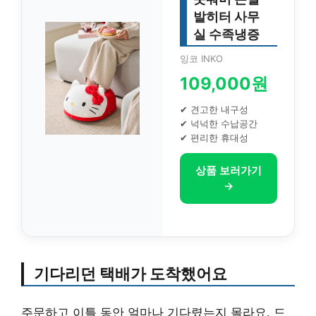
발히터 사무
실 수족냉증
잉코 INKO
109,000원
✔ 견고한 내구성
✔ 넉넉한 수납공간
✔ 편리한 휴대성
상품 보러가기
→
기다리던 택배가 도착했어요
주문하고 이틀 동안 얼마나 기다렸는지 몰라요. 드