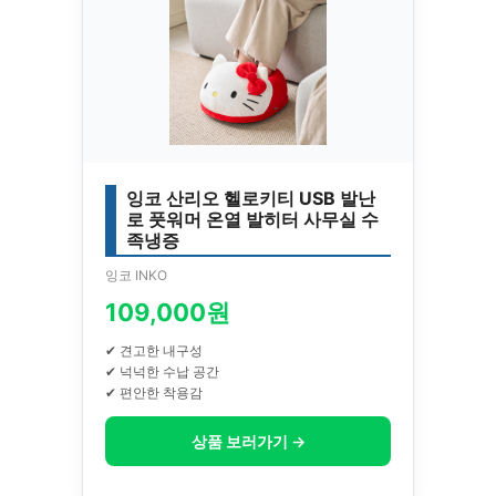
잉코 산리오 헬로키티 USB 발난
로 풋워머 온열 발히터 사무실 수
족냉증
잉코 INKO
109,000원
✔ 견고한 내구성
✔ 넉넉한 수납 공간
✔ 편안한 착용감
상품 보러가기 →