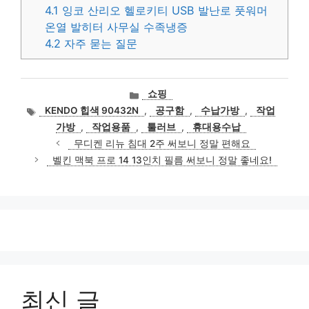
4.1
잉코 산리오 헬로키티 USB 발난로 풋워머
온열 발히터 사무실 수족냉증
4.2
자주 묻는 질문
카
쇼핑
테
태
KENDO 힙색 90432N
,
공구함
,
수납가방
,
작업
고
그
가방
,
작업용품
,
툴러브
,
휴대용수납
리
무디켄 리뉴 침대 2주 써보니 정말 편해요
벨킨 맥북 프로 14 13인치 필름 써보니 정말 좋네요!
최신 글