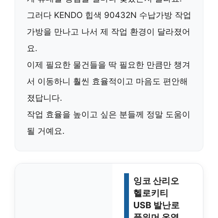
그러다
KENDO 힙색 90432N 수납가방 작업
가방
을 만나고 나서 제 작업 환경이 달라졌어
요.
이제 필요한 물건들을 딱 필요한 만큼만 챙겨
서 이동하니 훨씬 효율적이고 마음도 편안해
졌답니다.
작업 효율을 높이고 싶은 분들께 정말 도움이
될 거예요.
잉코 산리오
헬로키티
USB 발난로
풋워머 온열