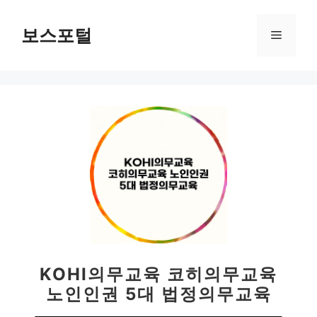
컨
텐
보스포털
메
츠
로
뉴
건
너
뛰
기
KOHI의무교육 코히의무교육
노인인권 5대 법정의무교육