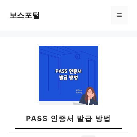
컨
텐
보스포털
메
츠
로
뉴
건
너
뛰
기
PASS 인증서 발급 방법