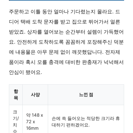
주문하고 이틀 동안 얼마나 기다렸는지 몰라요. 드
디어 택배 도착 문자를 받고 집으로 뛰어가서 얼른
받았죠. 상자를 열어보는 순간부터 설렘이 가득했어
요. 안전하게 도착하도록 꼼꼼하게 포장해주신 덕분
에 내용물은 아무 문제 없이 깨끗했답니다. 전자제
품이라 혹시 모를 충격에 대비한 완충재가 넉넉해서
안심이 됐어요.
항
사양
느낀 점
목
크
약 148 x
기/
손에 쏙 들어오는 적당한 크기라 휴
72 x
치
대하기 편하겠어요.
16mm
수