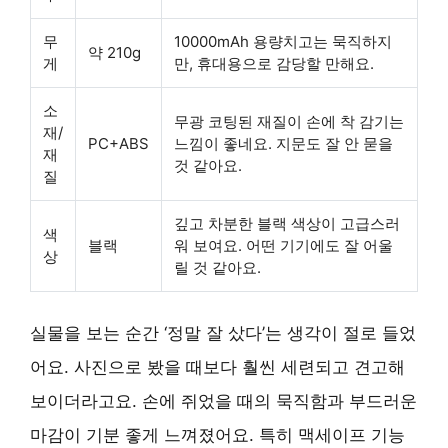
무
10000mAh 용량치고는 묵직하지
약 210g
게
만, 휴대용으로 감당할 만해요.
소
무광 코팅된 재질이 손에 착 감기는
재/
PC+ABS
느낌이 좋네요. 지문도 잘 안 묻을
재
것 같아요.
질
깊고 차분한 블랙 색상이 고급스러
색
블랙
워 보여요. 어떤 기기에도 잘 어울
상
릴 것 같아요.
실물을 보는 순간 ‘정말 잘 샀다’는 생각이 절로 들었
어요. 사진으로 봤을 때보다 훨씬 세련되고 견고해
보이더라고요. 손에 쥐었을 때의 묵직함과 부드러운
마감이 기분 좋게 느껴졌어요. 특히 맥세이프 기능