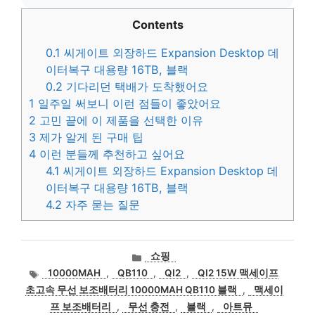
Contents
0.1
씨게이트 외장하드 Expansion Desktop 데
이터복구 대용량 16TB, 블랙
0.2
기다리던 택배가 도착했어요
1
일주일 써보니 이런 점들이 좋았어요
2
고민 끝에 이 제품을 선택한 이유
3
제가 알게 된 구매 팁
4
이런 분들께 추천하고 싶어요
4.1
씨게이트 외장하드 Expansion Desktop 데
이터복구 대용량 16TB, 블랙
4.2
자주 묻는 질문
카
쇼핑
테
태
10000MAH
,
QB110
,
QI2
,
QI2 15W 맥세이프
고
그
초고속 무선 보조배터리 10000MAH QB110 블랙
,
맥세이
리
프 보조배터리
,
무선 충전
,
블랙
,
아트뮤