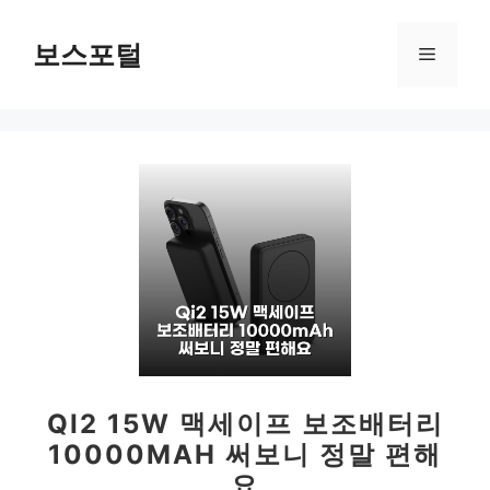
컨
텐
보스포털
메
츠
로
뉴
건
너
뛰
기
QI2 15W 맥세이프 보조배터리
10000MAH 써보니 정말 편해
요