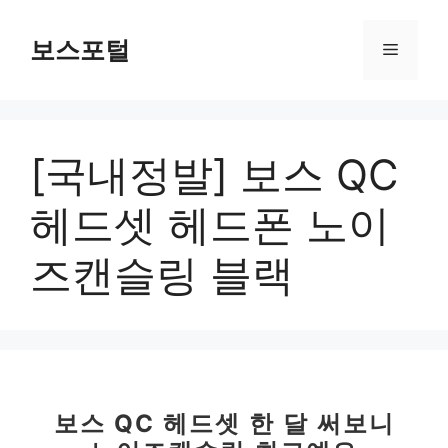
컨
텐
보스포털
메
츠
로
뉴
건
너
[국내정발] 보스 QC
뛰
기
헤드셋 헤드폰 노이
즈캔슬링 블랙
보스 QC 헤드셋 한 달 써보니