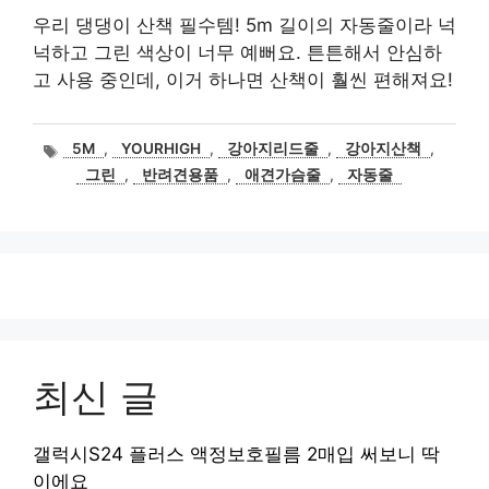
우리 댕댕이 산책 필수템! 5m 길이의 자동줄이라 넉
넉하고 그린 색상이 너무 예뻐요. 튼튼해서 안심하
고 사용 중인데, 이거 하나면 산책이 훨씬 편해져요!
태
5M
,
YOURHIGH
,
강아지리드줄
,
강아지산책
,
그
그린
,
반려견용품
,
애견가슴줄
,
자동줄
최신 글
갤럭시S24 플러스 액정보호필름 2매입 써보니 딱
이에요