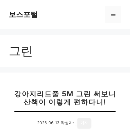
컨
텐
보스포털
메
츠
로
뉴
건
너
그린
뛰
기
강아지리드줄 5M 그린 써보니
산책이 이렇게 편하다니!
2026-06-13
작성자:
기자