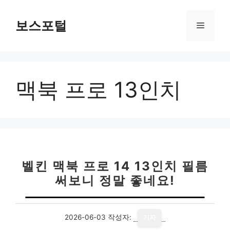
컨
텐
보스포털
메
츠
로
뉴
건
너
맥북 프로 13인치
뛰
기
벨킨 맥북 프로 14 13인치 필름
써보니 정말 좋네요!
2026-06-03
작성자:
기자