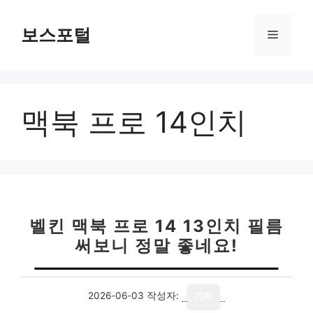
컨
텐
보스포털
메
츠
로
뉴
건
너
맥북 프로 14인치
뛰
기
벨킨 맥북 프로 14 13인치 필름
써보니 정말 좋네요!
2026-06-03
작성자:
기자