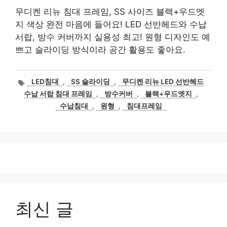
무디켄 리뉴 침대 프레임, SS 사이즈 블랙+우드엣
지 색상 완전 마음에 들어요! LED 선반헤드와 수납
서랍, 방수 커버까지 실용성 최고! 원형 디자인도 예
쁘고 슬라이딩 방식이라 공간 활용도 좋아요.
태
LED침대
,
SS 슬라이딩
,
무디켄 리뉴 LED 선반헤드
그
수납 서랍 침대 프레임
,
방수커버
,
블랙+우드엣지
,
수납침대
,
원형
,
침대프레임
최신 글