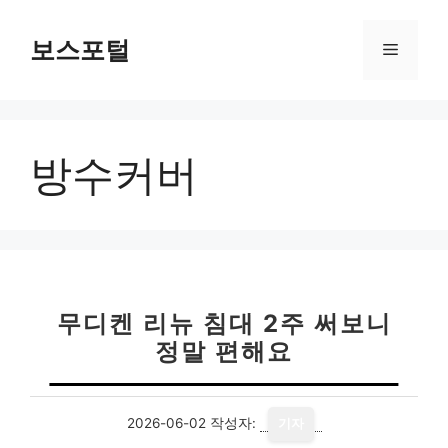
컨
텐
보스포털
메
츠
로
뉴
건
너
방수커버
뛰
기
무디켄 리뉴 침대 2주 써보니
정말 편해요
2026-06-02
작성자:
기자