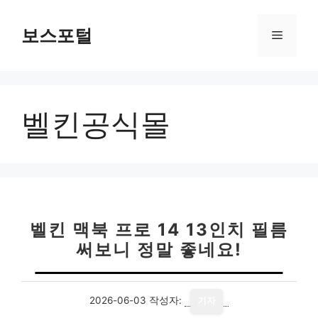
컨
텐
보스포털
메
츠
로
뉴
건
너
벨킨공식몰
뛰
기
벨킨 맥북 프로 14 13인치 필름
써보니 정말 좋네요!
2026-06-03
작성자:
기자