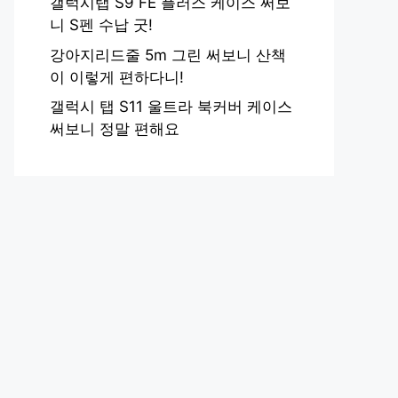
갤럭시탭 S9 FE 플러스 케이스 써보
니 S펜 수납 굿!
강아지리드줄 5m 그린 써보니 산책
이 이렇게 편하다니!
갤럭시 탭 S11 울트라 북커버 케이스
써보니 정말 편해요