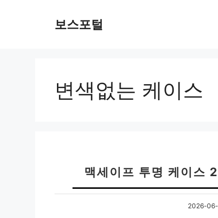
컨
텐
보스포털
츠
로
건
너
뛰
변색없는 케이스
기
맥세이프 투명 케이스 
2026-06-