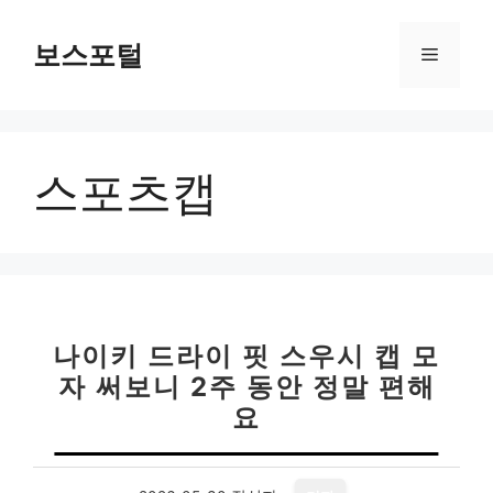
컨
텐
보스포털
메
츠
로
뉴
건
너
스포츠캡
뛰
기
나이키 드라이 핏 스우시 캡 모
자 써보니 2주 동안 정말 편해
요