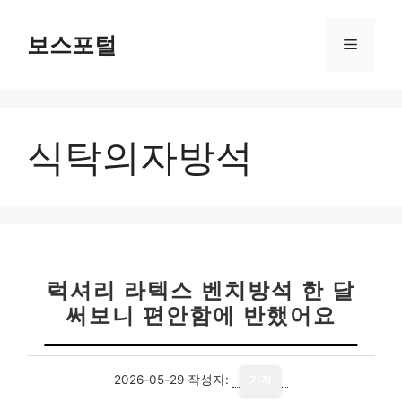
컨
텐
보스포털
메
츠
로
뉴
건
너
식탁의자방석
뛰
기
럭셔리 라텍스 벤치방석 한 달
써보니 편안함에 반했어요
2026-05-29
작성자:
기자