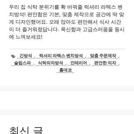
우리 집 식탁 분위기를 확 바꿔줄 럭셔리 라텍스 벤
치방석! 편안함은 기본, 맞춤 제작으로 공간에 딱 맞
게 디자인했어요. 오래 앉아도 편안해서 식사 시간
이 더 즐거워졌답니다. 푹신함과 고급스러움을 동시
에 느껴보세요!
태
긴방석
,
럭셔리 라텍스 벤치방석
,
맞춤 주문제작
,
그
슬립스파
,
식탁의자방석
,
인테리어
,
편안한 의자
,
홈데코
최신 글