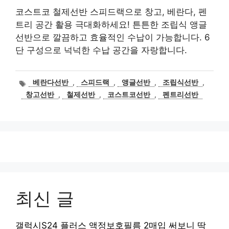
코스트코 철제선반 스피드랙으로 창고, 베란다, 펜
트리 공간 활용 극대화하세요! 튼튼한 조립식 앵글
선반으로 깔끔하고 효율적인 수납이 가능합니다. 6
단 구성으로 넉넉한 수납 공간을 자랑합니다.
태
베란다선반
,
스피드랙
,
앵글선반
,
조립식선반
,
그
창고선반
,
철제선반
,
코스트코선반
,
펜트리선반
최신 글
갤럭시S24 플러스 액정보호필름 2매입 써보니 딱