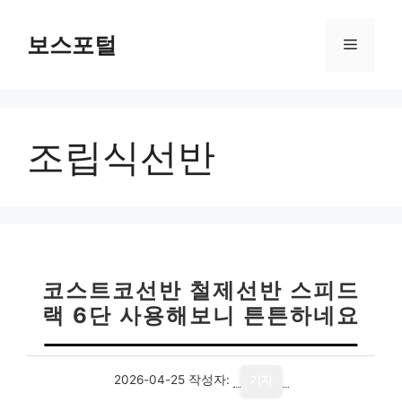
컨
텐
보스포털
메
츠
로
뉴
건
너
조립식선반
뛰
기
코스트코선반 철제선반 스피드
랙 6단 사용해보니 튼튼하네요
2026-04-25
작성자:
기자