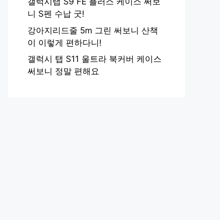
갤럭시탭 S9 FE 플러스 케이스 써보
니 S펜 수납 굿!
강아지리드줄 5m 그린 써보니 산책
이 이렇게 편하다니!
갤럭시 탭 S11 울트라 북커버 케이스
써보니 정말 편해요