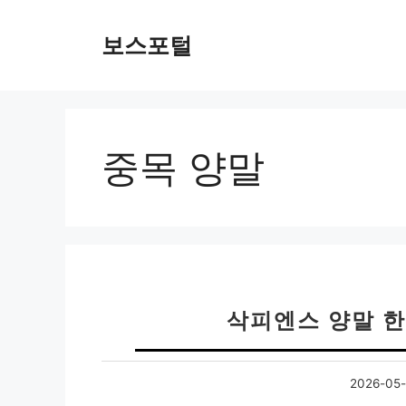
컨
텐
보스포털
츠
로
건
너
뛰
중목 양말
기
삭피엔스 양말 한
2026-05-