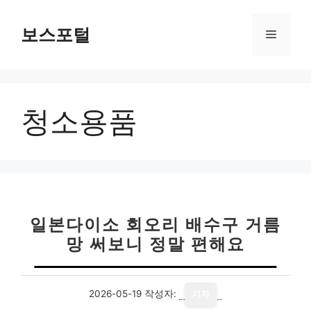
컨
텐
보스포털
메
츠
로
뉴
건
너
청소용품
뛰
기
일본다이소 회오리 배수구 거름
망 써보니 정말 편해요
2026-05-19
작성자:
기자