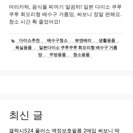
머리카락, 음식물 찌꺼기 말끔히! 일본 다이소 쿠루
쿠루 회오리형 배수구 거름망, 써보니 정말 편해요.
청소 시간 확 줄었어요!
태
다이소추천
,
배수구청소
,
뷰앤베리
,
생활용품
,
그
욕실용품
,
일본다이소 쿠루쿠루 회오리형 배수구 거름
망
,
주방용품
,
청소용품
최신 글
갤럭시S24 플러스 액정보호필름 2매입 써보니 딱