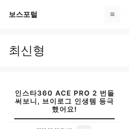
컨
텐
보스포털
메
츠
로
뉴
건
너
최신형
뛰
기
인스타360 ACE PRO 2 번들
써보니, 브이로그 인생템 등극
했어요!