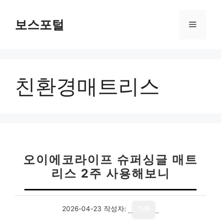
컨
텐
보스포털
메
츠
로
뉴
건
너
친환경매트리스
뛰
기
오이에코라이프 슈퍼싱글 매트
리스 2주 사용해보니
2026-04-23
작성자:
기자