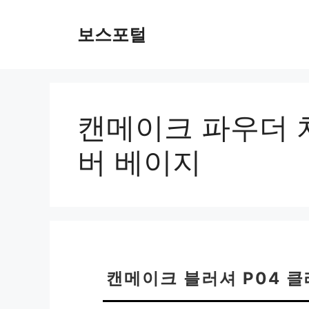
컨
텐
보스포털
츠
로
건
너
뛰
캔메이크 파우더 치
기
버 베이지
캔메이크 블러셔 P04 