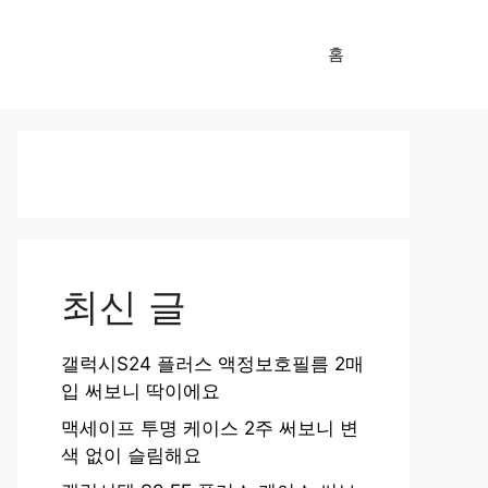
홈
최신 글
갤럭시S24 플러스 액정보호필름 2매
입 써보니 딱이에요
맥세이프 투명 케이스 2주 써보니 변
색 없이 슬림해요