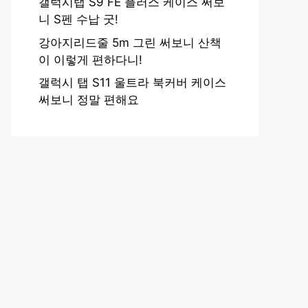
갤럭시탭 S9 FE 플러스 케이스 써보
니 S펜 수납 굿!
강아지리드줄 5m 그린 써보니 산책
이 이렇게 편하다니!
갤럭시 탭 S11 울트라 북커버 케이스
써보니 정말 편해요