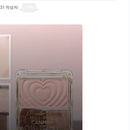
31
작성자:
기자