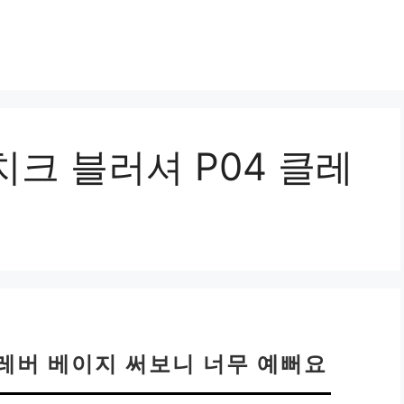
크 블러셔 P04 클레
클레버 베이지 써보니 너무 예뻐요