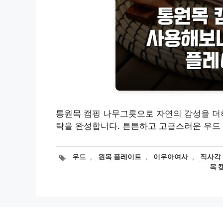
통원목 캠핑 나무그릇으로 자연의 감성을 더하
탁을 완성합니다. 튼튼하고 고급스러운 우드
태
우드
,
원목 플레이트
,
이우아여사
,
직사각 
그
목 