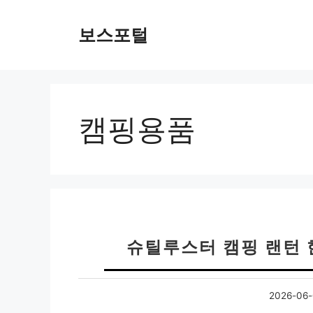
컨
텐
보스포털
츠
로
건
너
뛰
캠핑용품
기
슈틸루스터 캠핑 랜턴 
2026-06-