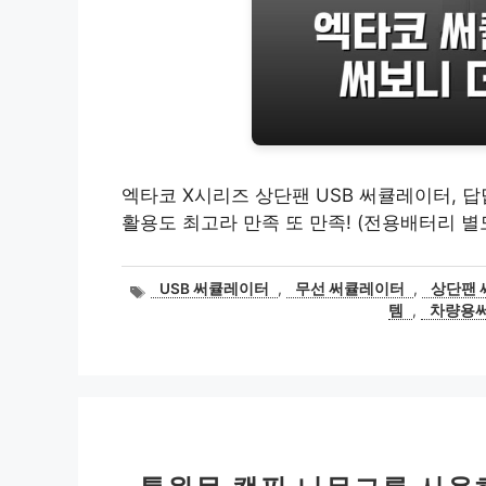
엑타코 X시리즈 상단팬 USB 써큘레이터, 답답
활용도 최고라 만족 또 만족! (전용배터리 별
태
USB 써큘레이터
,
무선 써큘레이터
,
상단팬 
그
템
,
차량용