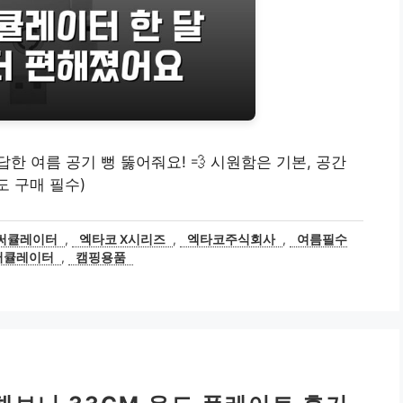
한 여름 공기 뻥 뚫어줘요! 💨 시원함은 기본, 공간
도 구매 필수)
써큘레이터
,
엑타코 X시리즈
,
엑타코주식회사
,
여름필수
써큘레이터
,
캠핑용품