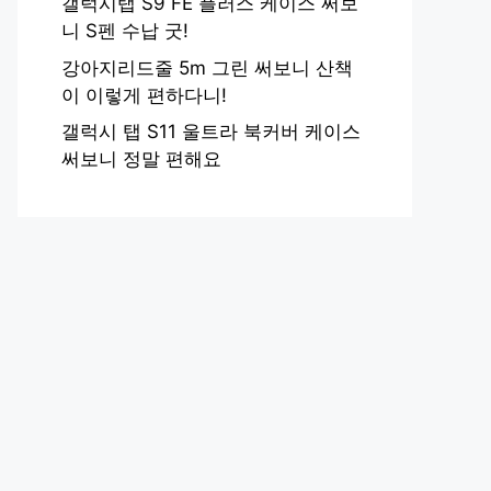
갤럭시탭 S9 FE 플러스 케이스 써보
니 S펜 수납 굿!
강아지리드줄 5m 그린 써보니 산책
이 이렇게 편하다니!
갤럭시 탭 S11 울트라 북커버 케이스
써보니 정말 편해요