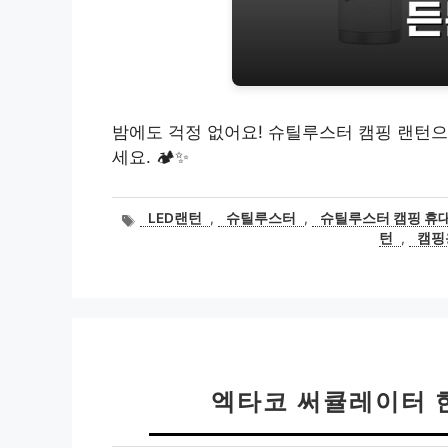
밤에도 걱정 없어요! 슈틸루스터 캠핑 랜턴으
세요. 🏕️✨
태
LED랜턴
,
슈틸루스터
,
슈틸루스터 캠핑 휴대용
그
턴
,
캠핑
엑타코 써큘레이터 