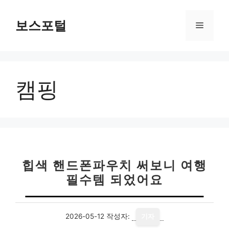
컨
텐
보스포털
메
츠
로
뉴
건
너
캠핑
뛰
기
힙색 핸드폰파우치 써보니 여행
필수템 되었어요
2026-05-12
작성자:
기자