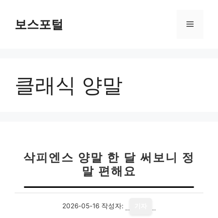
컨
텐
보스포털
메
츠
로
뉴
건
너
클래식 양말
뛰
기
삭피엔스 양말 한 달 써보니 정
말 편해요
2026-05-16
작성자:
기자