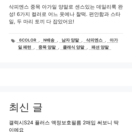
삭피엔스 중목 아가일 양말로 센스있는 데일리룩 완
성! 6가지 컬러로 어느 옷에나 찰떡. 편안함과 스타
일, 두 마리 토끼 다 잡았어요!
태
6COLOR
,
N배송
,
남자 양말
,
삭피엔스
,
아가
그
일 패턴
,
중목 양말
,
클래식 양말
,
패션 양말
최신 글
갤럭시S24 플러스 액정보호필름 2매입 써보니 딱
이에요