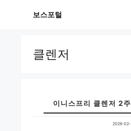
컨
텐
보스포털
츠
로
건
너
뛰
클렌저
기
이니스프리 클렌저 2
2026-02-