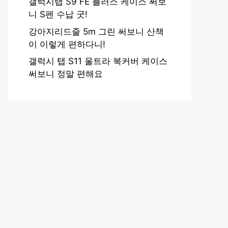
갤럭시탭 S9 FE 플러스 케이스 써보
니 S펜 수납 굿!
강아지리드줄 5m 그린 써보니 산책
이 이렇게 편하다니!
갤럭시 탭 S11 울트라 북커버 케이스
써보니 정말 편해요