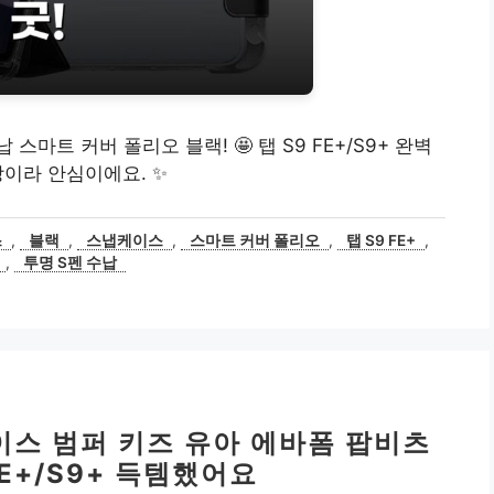
 스마트 커버 폴리오 블랙! 🤩 탭 S9 FE+/S9+ 완벽
짱이라 안심이에요. ✨
스
,
블랙
,
스냅케이스
,
스마트 커버 폴리오
,
탭 S9 FE+
,
,
투명 S펜 수납
케이스 범퍼 키즈 유아 에바폼 팝비츠
FE+/S9+ 득템했어요