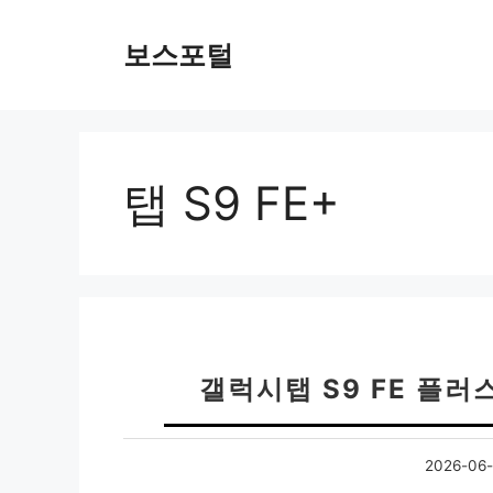
컨
텐
보스포털
츠
로
건
너
뛰
탭 S9 FE+
기
갤럭시탭 S9 FE 플러
2026-06-