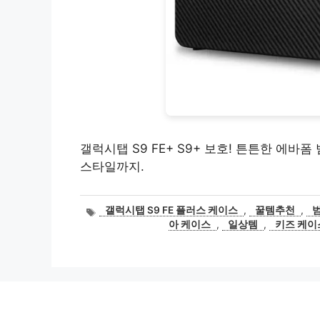
갤럭시탭 S9 FE+ S9+ 보호! 튼튼한 에바
스타일까지.
태
갤럭시탭 S9 FE 플러스 케이스
,
꿀템추천
,
그
아 케이스
,
일상템
,
키즈 케이