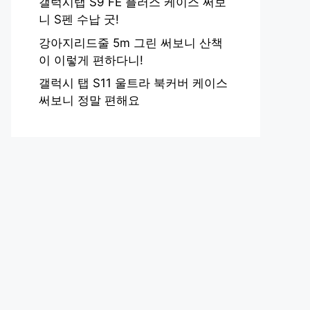
갤럭시탭 S9 FE 플러스 케이스 써보
니 S펜 수납 굿!
강아지리드줄 5m 그린 써보니 산책
이 이렇게 편하다니!
갤럭시 탭 S11 울트라 북커버 케이스
써보니 정말 편해요