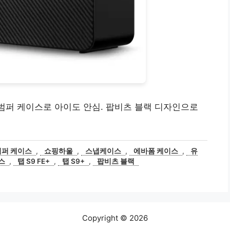
폼 범퍼 케이스로 아이도 안심. 팝비츠 블랙 디자인으로
범퍼 케이스
,
쇼핑하울
,
스냅케이스
,
에바폼 케이스
,
유
스
,
탭 S9 FE+
,
탭 S9+
,
팝비츠 블랙
Copyright © 2026