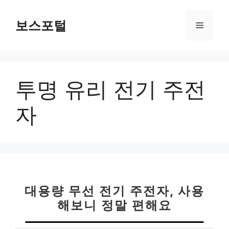
컨
텐
보스포털
메
츠
로
뉴
건
너
투명 유리 전기 주전
뛰
기
자
대용량 무선 전기 주전자, 사용
해보니 정말 편해요