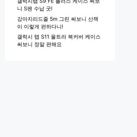
갤럭시탭 S9 FE 플러스 케이스 써보
니 S펜 수납 굿!
강아지리드줄 5m 그린 써보니 산책
이 이렇게 편하다니!
갤럭시 탭 S11 울트라 북커버 케이스
써보니 정말 편해요