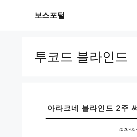
컨
텐
보스포털
츠
로
건
너
뛰
투코드 블라인드
기
아라크네 블라인드 2주 
2026-05-