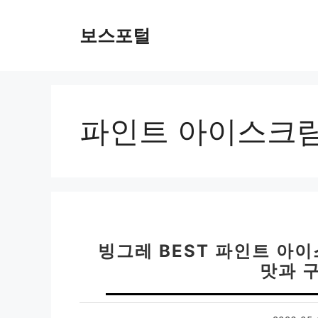
컨
텐
보스포털
츠
로
건
너
뛰
파인트 아이스크
기
빙그레 BEST 파인트 아이
맛과 