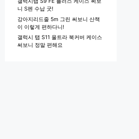
갤럭시탭 S9 FE 플러스 케이스 써보
니 S펜 수납 굿!
강아지리드줄 5m 그린 써보니 산책
이 이렇게 편하다니!
갤럭시 탭 S11 울트라 북커버 케이스
써보니 정말 편해요