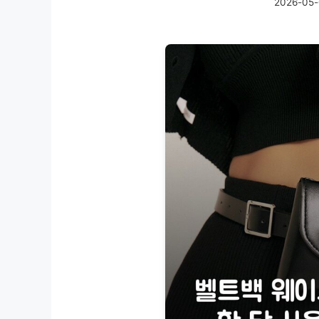
2026-05-