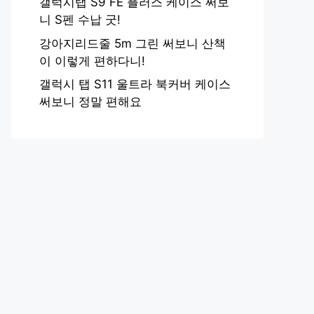
갤럭시탭 S9 FE 플러스 케이스 써보
니 S펜 수납 굿!
강아지리드줄 5m 그린 써보니 산책
이 이렇게 편하다니!
갤럭시 탭 S11 울트라 북커버 케이스
써보니 정말 편해요