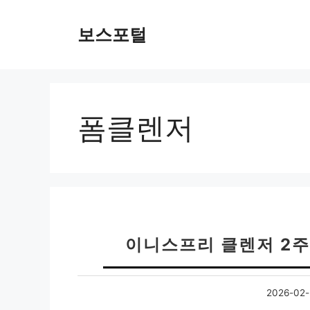
컨
텐
보스포털
츠
로
건
너
뛰
폼클렌저
기
이니스프리 클렌저 2
2026-02-