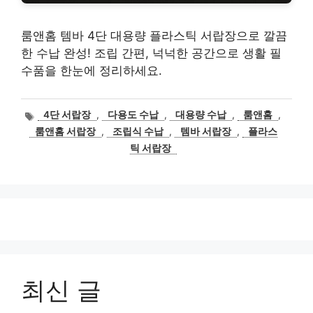
룸앤홈 템바 4단 대용량 플라스틱 서랍장으로 깔끔
한 수납 완성! 조립 간편, 넉넉한 공간으로 생활 필
수품을 한눈에 정리하세요.
태
4단 서랍장
,
다용도 수납
,
대용량 수납
,
룸앤홈
,
그
룸앤홈 서랍장
,
조립식 수납
,
템바 서랍장
,
플라스
틱 서랍장
최신 글