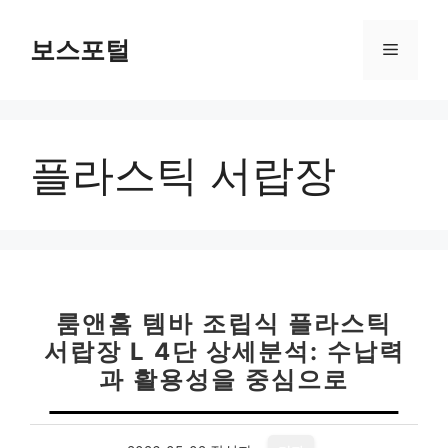
컨
텐
보스포털
메
츠
로
뉴
건
너
플라스틱 서랍장
뛰
기
룸앤홈 템바 조립식 플라스틱
서랍장 L 4단 상세분석: 수납력
과 활용성을 중심으로