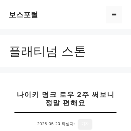
컨
텐
보스포털
메
츠
로
뉴
건
너
플래티넘 스톤
뛰
기
나이키 덩크 로우 2주 써보니
정말 편해요
2026-05-20
작성자:
기자