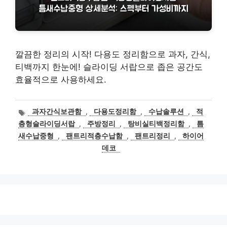
깔끔한 정리의 시작! 다용도 정리함으로 과자, 간식,
티백까지 한눈에! 슬라이딩 서랍으로 좁은 공간도
효율적으로 사용하세요.
태
과자간식보관함
,
다용도정리함
,
수납솔루션
,
적
그
층형슬라이딩서랍
,
주방정리
,
탕비실티백정리함
,
틈
새수납중형
,
팬트리적층수납함
,
팬트리정리
,
하이어
데코