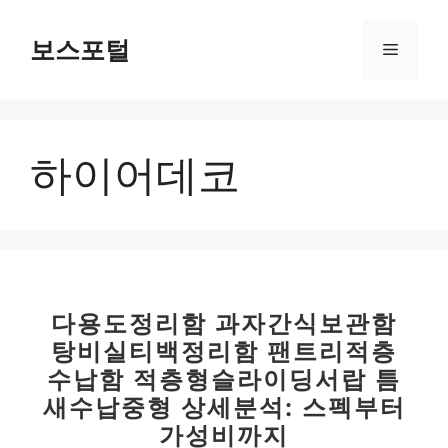
컨
텐
보스포털
메
츠
로
뉴
건
너
하이어데코
뛰
기
다용도정리함 과자간식보관함
탕비실티백정리함 팬트리적층
수납함 적층형슬라이딩서랍 틈
새수납중형 상세분석: 스펙부터
가성비까지